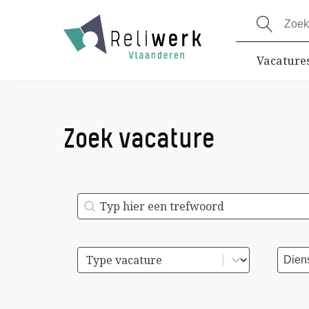
Vacature
Zoek vacature
Zoek Vacature
Search content
Type vacature
Dien
Select content
Selec
Select