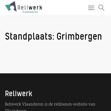
Standplaats:
Grimbergen
Reliwerk
Reliwerk Vlaanderen is dé relibanen-website van
Vlaanderen.